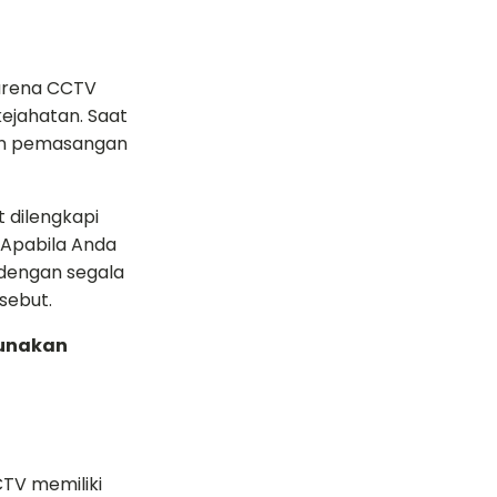
karena CCTV
ejahatan. Saat
dan pemasangan
 dilengkapi
 Apabila Anda
 dengan segala
sebut.
gunakan
CTV memiliki