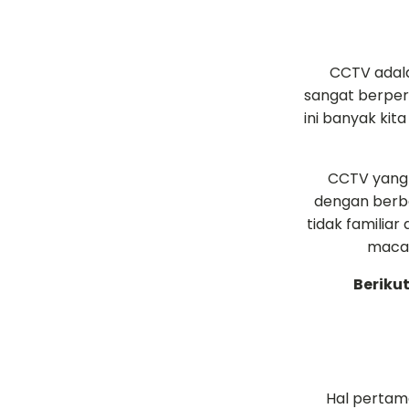
CCTV adala
sangat berper
ini banyak ki
CCTV yang 
dengan berba
tidak familia
macam
Beriku
Hal pertama