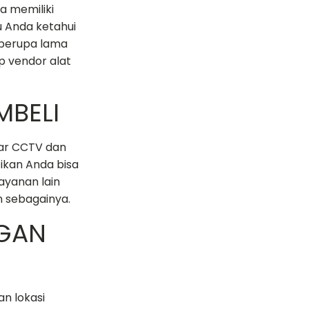
a memiliki
u Anda ketahui
a berupa lama
p vendor alat
MBELI
ar CCTV dan
ikan Anda bisa
ayanan lain
n sebagainya.
NGAN
n lokasi