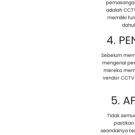
pemasangan 
adalah CCTV
memiliki fu
dahul
4. P
Sebelum memut
mengenai pen
mereka mema
vendor CCTV 
5. A
Tidak semua
pastikan
seandainya ter