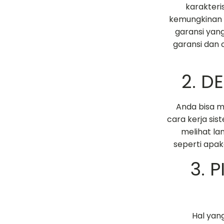
karakteri
kemungkinan t
garansi yang
garansi dan 
2. D
Anda bisa 
cara kerja si
melihat la
seperti apak
3. 
Hal yan