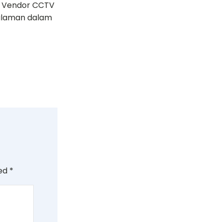
. Vendor CCTV
galaman dalam
ked
*